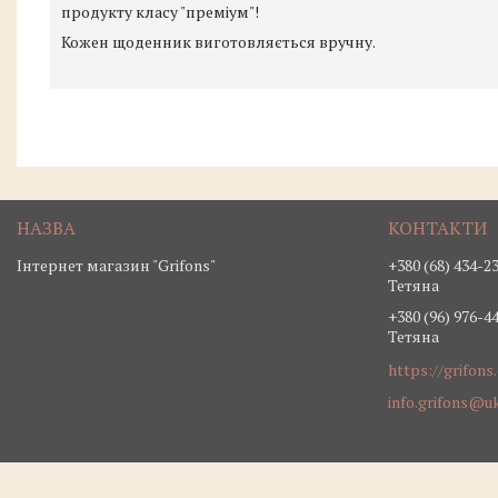
продукту класу "преміум"!
Кожен щоденник виготовляється вручну.
Інтернет магазин "Grifons"
+380 (68) 434-2
Тетяна
+380 (96) 976-4
Тетяна
https://grifons
info.grifons@uk