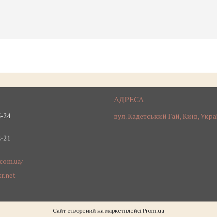
3-24
вул. Кадетський Гай, Київ, Укра
4-21
.com.ua/
r.net
Сайт створений на маркетплейсі
Prom.ua