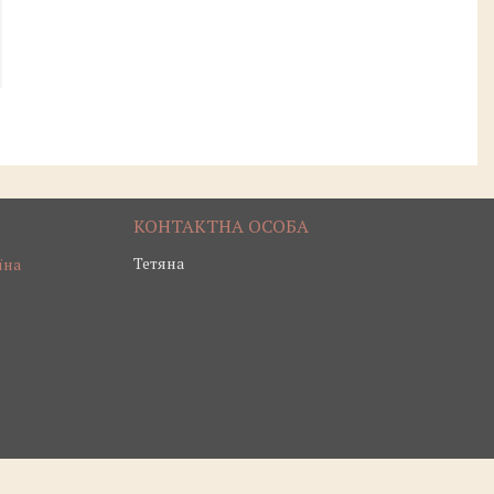
Тетяна
їна