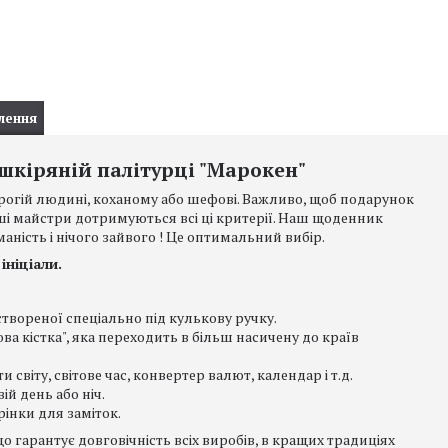
лення
шкіряній палітурці "Марокен"
рогій людині, коханому або шефові. Важливо, щоб подарунок
аші майстри дотримуються всі ці критерії. Наш щоденник
аність і нічого зайвого ! Це оптимальний вибір.
ініціали.
твореної спеціально під кулькову ручку.
ва кістка", яка переходить в більш насичену до країв
світу, світове час, конвертер валют, календар і т.д.
ій день або ніч.
інки для заміток.
що гарантує довговічність всіх виробів, в кращих традиціях