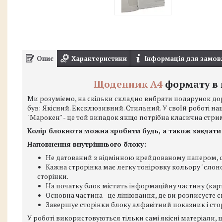
Опис
Характеристики
Інформація для замов
Щоденник А4
формату в 
Ми розуміємо, на скільки складно вибрати подарунок до
був: Якісний. Ексклюзивний. Стильний. У своїй роботі н
"Марокен" - це той випадок якщо потрібна класична стрим
Колір блокнота можна зробити будь, а також завдати 
Наповнення внутрішнього блоку:
Не датований з відмінною крейдованому папером, с
Кажна строрінка має легку тоніровку кольору "слоно
сторінки.
На початку блок містить інформаційну частину (карти 
Основна частина - це лініювання, де ви розписуєте св
Завершує сторінки блоку алфавітний показник і стор
У роботі використовуються тільки самі якісні матеріали, 