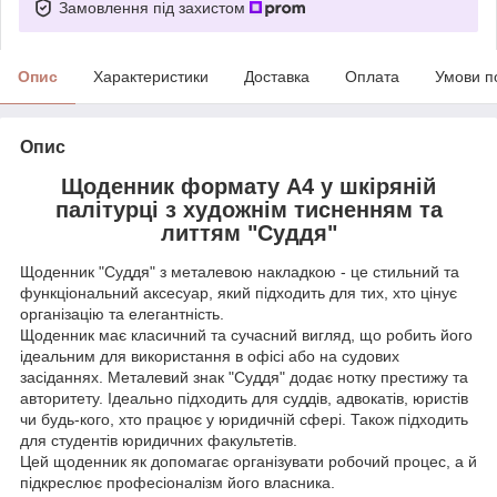
Замовлення під захистом
Опис
Характеристики
Доставка
Оплата
Умови п
Опис
Щоденник формату А4 у шкіряній
палітурці з художнім тисненням та
литтям "Суддя"
Щоденник "Суддя" з металевою накладкою - це стильний та
функціональний аксесуар, який підходить для тих, хто цінує
організацію та елегантність.
Щоденник має класичний та сучасний вигляд, що робить його
ідеальним для використання в офісі або на судових
засіданнях. Металевий знак "Суддя" додає нотку престижу та
авторитету. Ідеально підходить для суддів, адвокатів, юристів
чи будь-кого, хто працює у юридичній сфері. Також підходить
для студентів юридичних факультетів.
Цей щоденник як допомагає організувати робочий процес, а й
підкреслює професіоналізм його власника.