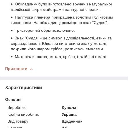
Обкладинку було виготовлено вручну з натуральної
італійської шкіри майстрами палітурної справи.
Палітурка пленера прикрашена золотим і блінтовим
тисненням. На обкладинці розміщено знак "Суддя".
Тристоронній обріз позолочено.
Знак "Суддя" - це символ відповідальності, етики та
справедливості. Ювеліри виготовили знак у металі,
покрили його шаром срібла, розписали емалями. ⠀
Матеріали: шкіра, метал, срібло, італійські емалі.
Приховати
Характеристики
Основні
Виробник
Купола
Країна виробник
Україна
Вид товару
Щоденник
Формат
A4