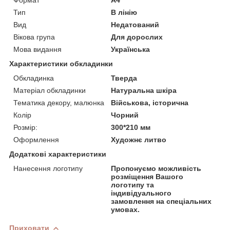
Тип
В лінію
Вид
Недатований
Вікова група
Для дорослих
Мова видання
Українська
Характеристики обкладинки
Обкладинка
Тверда
Матеріал обкладинки
Натуральна шкіра
Тематика декору, малюнка
Військова, історична
Колір
Чорний
Розмір:
300*210 мм
Оформлення
Художнє литво
Додаткові характеристики
Нанесення логотипу
Пропонуємо можливість
розміщення Вашого
логотипу та
індивідуального
замовлення на спеціальних
умовах.
Приховати