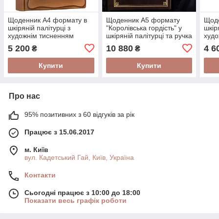
Щоденник А4 формату в
Щоденник А5 формату
Щод
шкіряній палітурці з
"Королівська гордість" у
шкір
художнім тисненням
шкіряній палітурці та ручка
худо
"Київський"
Tenso з ювелірною
ручн
5 200
10 880
4 6
₴
₴
мініатюрою в
магії
подарунковому футлярі
Купити
Купити
Про нас
95% позитивних з 60 відгуків за рік
Працює з 15.06.2017
м. Київ
вул. Кадетський Гай, Київ, Україна
Контакти
Сьогодні працює з 10:00 до 18:00
Показати весь графік роботи