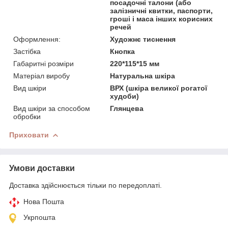
посадочні талони (або
залізничні квитки, паспорти,
гроші і маса інших корисних
речей
Оформлення:
Художнє тиснення
Застібка
Кнопка
Габаритні розміри
220*115*15 мм
Матеріал виробу
Натуральна шкіра
Вид шкіри
ВРХ (шкіра великої рогатої
худоби)
Вид шкіри за способом
Глянцева
обробки
Приховати
Умови доставки
Доставка здійснюється тільки по передоплаті.
Нова Пошта
Укрпошта