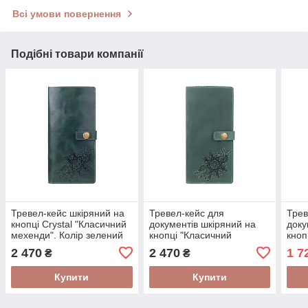
Всі умови повернення
Подібні товари компанії
Тревел-кейс шкіряний на
Тревел-кейс для
Трев
кнопці Crystal "Класичний
документів шкіряний на
доку
мехенди". Колір зелений
кнопці "Класичний
кноп
мехенди"
мехе
2 470
2 470
1 7
₴
₴
Купити
Купити