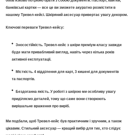
обов'язково потрібно брати з собою документи. Паспорт, квитки,
банківські картки — все це ви зможете акуратно розмістити в
нашому Тревел-кейсі. Шкіряний аксесуар привертає увагу декором.
Ключові переваги Тревел-кейсу:
Зносостійкість. Тревел-кейс з шкіри преміум-класу завжди
буде мати привабливий вигляд, навіть через кілька років
активної експлуатації.
Місткість. 4 відділення для карт, 3 кишені для документів
та паспортів.
Бездоганна якість. У роботі з шкірою ми особливу увагу
приділяємо деталей, тому що саме вони створюють
вирішальне враження про виріб.
Ми подбали, щоб Тревел-кейс був практичним і зручним, а також
цікавим. Стильний
аксесуар — кращий вибір для тих, хто слідує