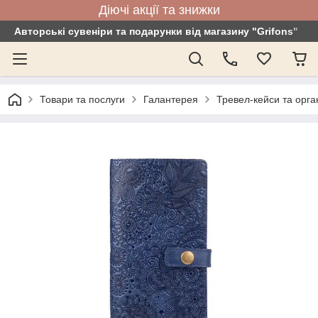
Діючі акції та знижки
Авторські сувеніри та подарунки від магазину "Grifons"
Товари та послуги
Галантерея
Тревел-кейси та орга