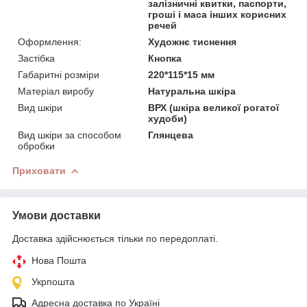
залізничні квитки, паспорти,
гроші і маса інших корисних
речей
Оформлення:
Художнє тиснення
Застібка
Кнопка
Габаритні розміри
220*115*15 мм
Матеріал виробу
Натуральна шкіра
Вид шкіри
ВРХ (шкіра великої рогатої
худоби)
Вид шкіри за способом
Глянцева
обробки
Приховати
Умови доставки
Доставка здійснюється тільки по передоплаті.
Нова Пошта
Укрпошта
Адресна доставка по Україні