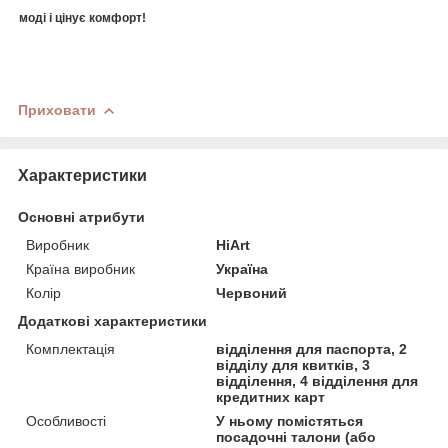
моді і цінує комфорт!
Приховати
Характеристики
Основні атрибути
Виробник
HiArt
Країна виробник
Україна
Колір
Червоний
Додаткові характеристики
Комплектація
відділення для паспорта, 2
відділу для квитків, 3
відділення, 4 відділення для
кредитних карт
Особливості
У ньому помістяться
посадочні талони (або