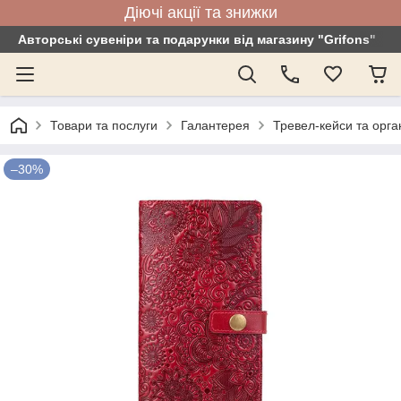
Діючі акції та знижки
Авторські сувеніри та подарунки від магазину "Grifons"
Товари та послуги
Галантерея
Тревел-кейси та орга
–30%