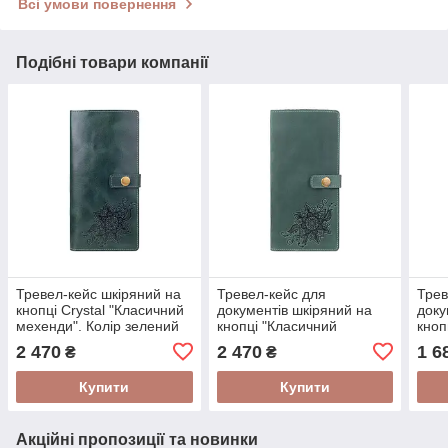
Всі умови повернення
Подібні товари компанії
Тревел-кейс шкіряний на
Тревел-кейс для
Трев
кнопці Crystal "Класичний
документів шкіряний на
доку
мехенди". Колір зелений
кнопці "Класичний
кноп
мехенди"
ручк
2 470
2 470
1 6
₴
₴
Купити
Купити
Акційні пропозиції та новинки