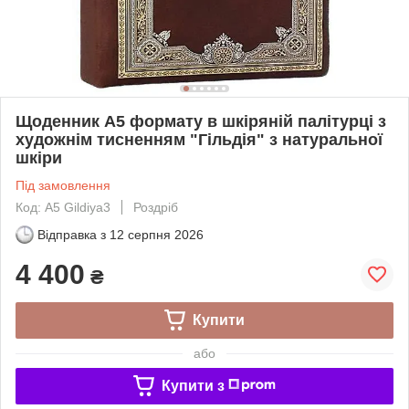
Щоденник А5 формату в шкіряній палітурці з
художнім тисненням "Гільдія" з натуральної
шкіри
Під замовлення
Код: A5 Gildiya3
Роздріб
Відправка з
12 серпня 2026
4 400
₴
Купити
або
Купити з