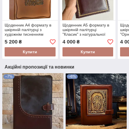
Щоденник А4 формату в
Щоденник А5 формату в
Щод
шкіряній палітурці з
шкіряній палітурці
шкір
художнім тисненням
"Класик" з натуральної
"Орн
"Київський"
шкіри
шкір
5 200
4 000
4 0
₴
₴
Купити
Купити
Акційні пропозиції та новинки
–7%
–6%