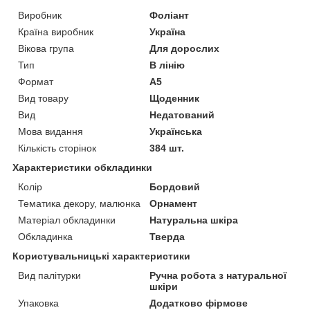
Виробник
Фоліант
Країна виробник
Україна
Вікова група
Для дорослих
Тип
В лінію
Формат
A5
Вид товару
Щоденник
Вид
Недатований
Мова видання
Українська
Кількість сторінок
384 шт.
Характеристики обкладинки
Колір
Бордовий
Тематика декору, малюнка
Орнамент
Матеріал обкладинки
Натуральна шкіра
Обкладинка
Тверда
Користувальницькі характеристики
Вид палітурки
Ручна робота з натуральної
шкіри
Упаковка
Додатково фірмове