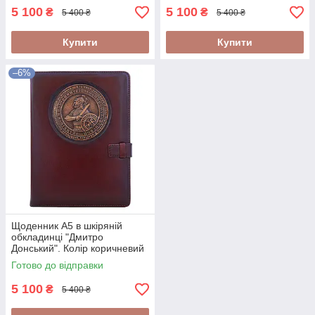
5 100
5 100
₴
₴
5 400 ₴
5 400 ₴
Купити
Купити
–6%
Щоденник А5 в шкіряній
обкладинці "Дмитро
Донський". Колір коричневий
Готово до відправки
5 100
₴
5 400 ₴