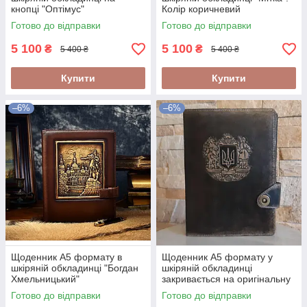
кнопці "Оптімус"
Колір коричневий
Готово до відправки
Готово до відправки
5 100
5 100
₴
₴
5 400 ₴
5 400 ₴
Купити
Купити
–6%
–6%
Щоденник А5 формату в
Щоденник А5 формату у
шкіряній обкладинці "Богдан
шкіряній обкладинці
Хмельницький"
закривається на оригінальну
кнопку "Герб України"
Готово до відправки
Готово до відправки