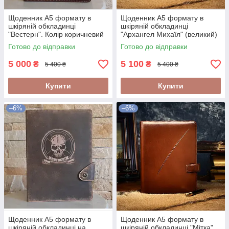
Щоденник А5 формату в
Щоденник А5 формату в
шкіряній обкладинці
шкіряній обкладинці
"Вестерн". Колір коричневий
"Архангел Михаїл" (великий)
Готово до відправки
Готово до відправки
5 000
5 100
₴
₴
5 400 ₴
5 400 ₴
Купити
Купити
–6%
–6%
Щоденник А5 формату в
Щоденник А5 формату в
шкіряній обкладинці на
шкіряній обкладинці "Мітка".