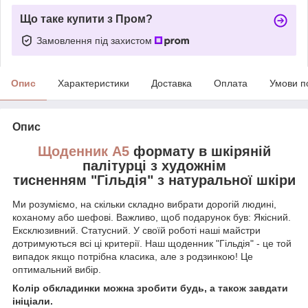
Що таке купити з Пром?
Замовлення під захистом
Опис
Характеристики
Доставка
Оплата
Умови п
Опис
Щоденник А5
формату в шкіряній
палітурці з художнім
тисненням "Гільдія" з натуральної шкіри
Ми розуміємо, на скільки складно вибрати дорогій людині,
коханому або шефові. Важливо, щоб подарунок був: Якісний.
Ексклюзивний. Статусний. У своїй роботі наші майстри
дотримуються всі ці критерії. Наш щоденник "Гільдія" - це той
випадок якщо потрібна класика, але з родзинкою! Це
оптимальний вибір.
Колір обкладинки можна зробити будь, а також завдати
ініціали.