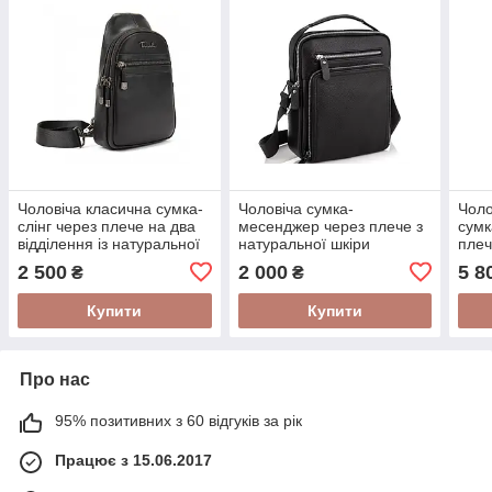
Чоловіча класична сумка-
Чоловіча сумка-
Чоло
слінг через плече на два
месенджер через плече з
сумк
відділення із натуральної
натуральної шкіри
плеч
шкіри
(чор
2 500
2 000
5 8
₴
₴
нитк
Купити
Купити
Про нас
95% позитивних з 60 відгуків за рік
Працює з 15.06.2017