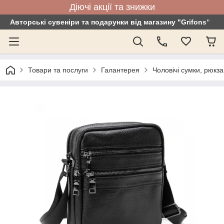
Діючі акції та знижки
Авторські сувеніри та подарунки від магазину "Grifons"
Товари та послуги
Галантерея
Чоловічі сумки, рюкз